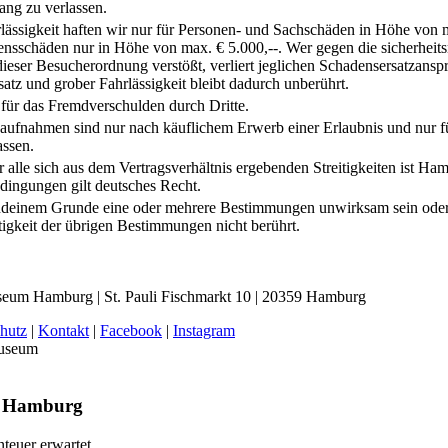
ang zu verlassen.
rlässigkeit haften wir nur für Personen- und Sachschäden in Höhe von 
nsschäden nur in Höhe von max. € 5.000,--. Wer gegen die sicherheits
eser Besucherordnung verstößt, verliert jeglichen Schadensersatzansp
atz und grober Fahrlässigkeit bleibt dadurch unberührt.
 für das Fremdverschulden durch Dritte.
aufnahmen sind nur nach käuflichem Erwerb einer Erlaubnis und nur fü
ssen.
r alle sich aus dem Vertragsverhältnis ergebenden Streitigkeiten ist Ha
dingungen gilt deutsches Recht.
endeinem Grunde eine oder mehrere Bestimmungen unwirksam sein oder
tigkeit der übrigen Bestimmungen nicht berührt.
eum Hamburg | St. Pauli Fischmarkt 10 | 20359 Hamburg
hutz
|
Kontakt
|
Facebook
|
Instagram
 Hamburg
teuer erwartet