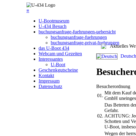
≡
U-Bootmuseum
U-434 Besuch
buchungsanfrage-fuehrungen-uebersicht
buchungsanfrage-fuehrungen
buchungsanfrage-privat-fuehrungen
Aktuelles Wet
das U-Boot 434
Webcam und Gezeiten
Deutsc
Interessantes
U-Boot
Besucher
Geschenkgutscheine
Kontakt
Impressum
Datenschutz
Besucherordnung
Mit dem Kauf de
01.
GmbH uneingesc
Das Betreten de
Gefahr.
02.
ACHTUNG: Jeder 
Schotten und Ve
U-Boot, insbeso
Wegen der herrs