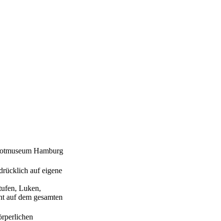
-Bootmuseum Hamburg
drücklich auf eigene
tufen, Luken,
eht auf dem gesamten
örperlichen