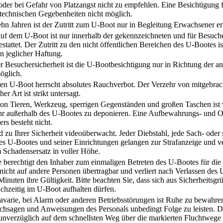
der bei Gefahr von Platzangst nicht zu empfehlen. Eine Besichtigung f
 technischen Gegebenheiten nicht möglich.
hn Jahren ist der Zutritt zum U-Boot nur in Begleitung Erwachsener er
auf dem U-Boot ist nur innerhalb der gekennzeichneten und für Besuch
stattet. Der Zutritt zu den nicht öffentlichen Bereichen des U-Bootes ist
n jeglicher Haftung.
 Besuchersicherheit ist die U-Bootbesichtigung nur in Richtung der a
öglich.
n U-Boot herrscht absolutes Rauchverbot. Der Verzehr von mitgebrac
er Art ist strikt untersagt.
on Tieren, Werkzeug, sperrigen Gegenständen und großen Taschen ist 
hr außerhalb des U-Bootes zu deponieren. Eine Aufbewahrungs- und Ob
rs besteht nicht.
zu Ihrer Sicherheit videoüberwacht. Jeder Diebstahl, jede Sach- oder 
s U-Bootes und seiner Einrichtungen gelangen zur Strafanzeige und ve
 Schadensersatz in voller Höhe.
te berechtigt den Inhaber zum einmaligen Betreten des U-Bootes für di
 nicht auf andere Personen übertragbar und verliert nach Verlassen des 
inuten ihre Gültigkeit. Bitte beachten Sie, dass sich aus Sicherheitsgr
chzeitig im U-Boot aufhalten dürfen.
Havarie, bei Alarm oder anderen Betriebsstörungen ist Ruhe zu bewahre
chsagen und Anweisungen des Personals unbedingt Folge zu leisten. Da
n unverzüglich auf dem schnellsten Weg über die markierten Fluchtweg